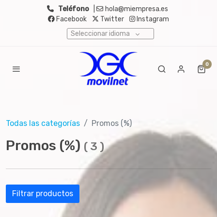
Teléfono
|
hola@miempresa.es
Facebook
Twitter
Instagram
Seleccionar idioma
0
Todas las categorías
Promos (%)
Promos (%)
(
3
)
Filtrar productos