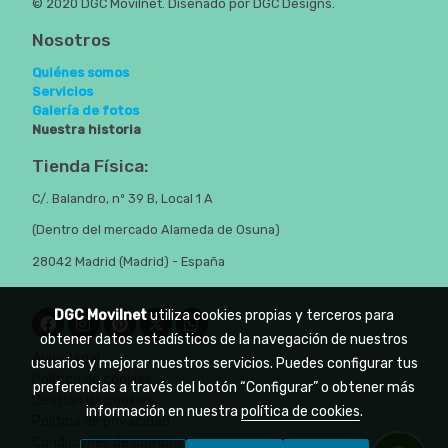
© 2020 DGC Movilnet. Diseñado por DGC Designs.
Nosotros
Quiénes somos
Servicios
Galería de fotos
Nuestra historia
Tienda Física:
C/. Balandro, nº 39 B, Local 1 A
(Dentro del mercado Alameda de Osuna)
28042 Madrid (Madrid) - España
DGC Movilnet
utiliza cookies propias y terceros para
obtener datos estadísticos de la navegación de nuestros
Aviso legal
usuarios y mejorar nuestros servicios. Puedes configurar tus
Política de cookies
preferencias a través del botón “Configurar” o obtener más
Gestión de cookies
información en nuestra
política de cookies
.
Política de privacidad
Condiciones de compra