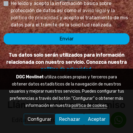
He leído y acepto la información básica sobre
protección de datos asi como
el aviso legal
y
la
política de privacidad
y acepto el tratamiento de mis
datos para el trámite de la solicitud realizada.
Enviar
Tus datos solo serán utilizados para información
relacionada con nuestro servicio. Conozca nuestra
política de privacidad
.
DGC Movilnet
utiliza cookies propias y terceros para
obtener datos estadísticos de la navegación de nuestros
usuarios y mejorar nuestros servicios. Puedes configurar tus
preferencias a través del botón “Configurar” o obtener más
Llámanos sin compromiso
información en nuestra
política de cookies
.
Configurar
Rechazar
Aceptar
Edita este texto con tu propio contenido