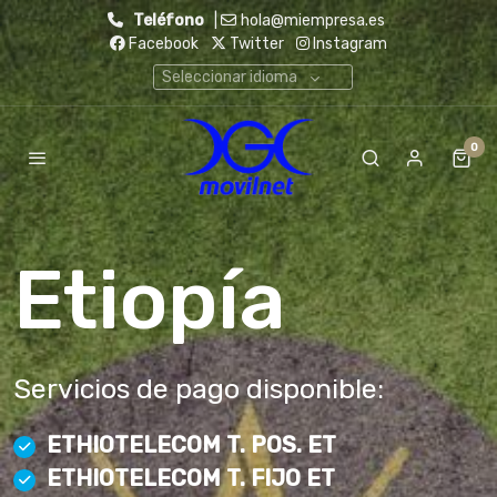
Teléfono
|
hola@miempresa.es
Facebook
Twitter
Instagram
Seleccionar idioma
0
Etiopía
Servicios de pago disponible:
ETHIOTELECOM T. POS. ET
ETHIOTELECOM T. FIJO ET