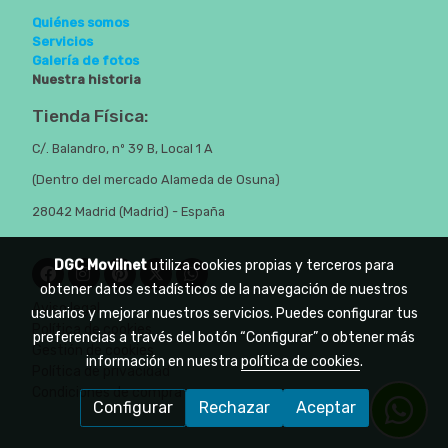
Quiénes somos
Servicios
Galería de fotos
Nuestra historia
Tienda Física:
C/. Balandro, nº 39 B, Local 1 A
(Dentro del mercado Alameda de Osuna)
28042 Madrid (Madrid) - España
DGC Movilnet
utiliza cookies propias y terceros para
obtener datos estadísticos de la navegación de nuestros
Aviso legal
usuarios y mejorar nuestros servicios. Puedes configurar tus
Política de cookies
preferencias a través del botón “Configurar” o obtener más
Gestión de cookies
información en nuestra
política de cookies
.
Política de privacidad
Condiciones de compra
Configurar
Rechazar
Aceptar