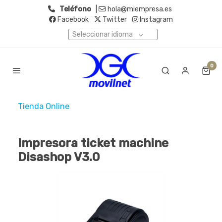
Teléfono
|
hola@miempresa.es
Facebook
Twitter
Instagram
Seleccionar idioma
0
Tienda Online
Impresora ticket machine
Disashop V3.0