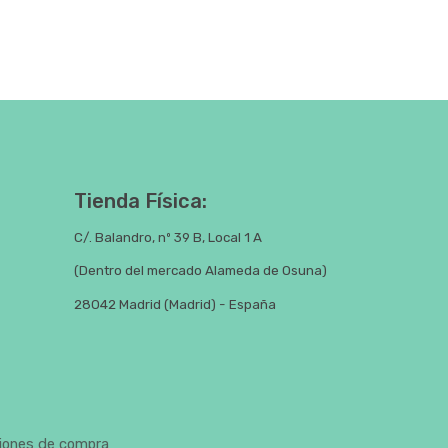
Tienda Física:
C/. Balandro, nº 39 B, Local 1 A
(Dentro del mercado Alameda de Osuna)
28042 Madrid (Madrid) - España
iones de compra