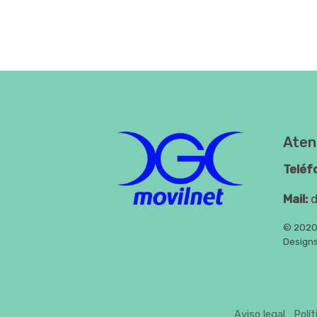
Atenc
Teléf
Mail:
d
© 2020 
Designs
Aviso legal
Polí